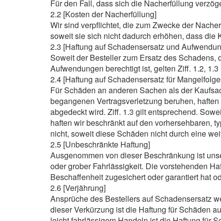
Für den Fall, dass sich die Nacherfüllung verzög
2.2 [Kosten der Nacherfüllung]
Wir sind verpflichtet, die zum Zwecke der Nache
soweit sie sich nicht dadurch erhöhen, dass die
2.3 [Haftung auf Schadensersatz und Aufwendun
Soweit der Besteller zum Ersatz des Schadens, d
Aufwendungen berechtigt ist, gelten Ziff. 1.2, 1.
2.4 [Haftung auf Schadensersatz für Mangelfolg
Für Schäden an anderen Sachen als der Kaufsach
begangenen Vertragsverletzung beruhen, haften 
abgedeckt wird. Ziff. 1.3 gilt entsprechend. Sowei
haften wir beschränkt auf den vorhersehbaren, t
nicht, soweit diese Schäden nicht durch eine wei
2.5 [Unbeschränkte Haftung]
Ausgenommen von dieser Beschränkung ist unser
oder grober Fahrlässigkeit. Die vorstehenden Haf
Beschaffenheit zugesichert oder garantiert hat o
2.6 [Verjährung]
Ansprüche des Bestellers auf Schadensersatz 
dieser Verkürzung ist die Haftung für Schäden a
leicht fahrlässigem Handeln ist die Haftung für 