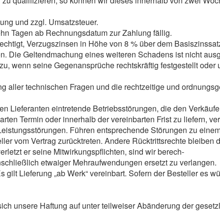
 zu qualifizieren, so können wir dieses innerhalb von zwei W
kung und zzgl. Umsatzsteuer.
zehn Tagen ab Rechnungsdatum zur Zahlung fällig.
echtigt, Verzugszinsen in Höhe von 8 % über dem Basiszinssatz 
en. Die Geltendmachung eines weiteren Schadens ist nicht aus
u, wenn seine Gegenansprüche rechtskräftig festgestellt oder u
rung aller technischen Fragen und die rechtzeitige und ordnungs
en Lieferanten eintretende Betriebsstörungen, die den Verkäu
ten Termin oder innerhalb der vereinbarten Frist zu liefern, v
Leistungsstörungen. Führen entsprechende Störungen zu einem
ler vom Vertrag zurücktreten. Andere Rücktrittsrechte bleiben 
letzt er seine Mitwirkungspflichten, sind wir berech-
nschließlich etwaiger Mehraufwendungen ersetzt zu verlangen.
ilt Lieferung „ab Werk“ vereinbart. Sofern der Besteller es w
sich unsere Haftung auf unter teilweiser Abänderung der gesetzli