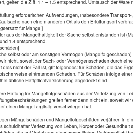
ert, gelten die Ziff. 1.1 – 1.5 entsprechend. Umtausch der Ware
rfüllung erforderlichen Aufwendungen, insbesondere Transport-,
 Kaufsache nach einem anderen Ort als den Erfüllungsort verbra
gsersatz für Mängel]
er aus der Mangelhaftigkeit der Sache selbst entstanden ist (
3 und 1.4 entsprechend.
eschäden]
e selbst oder am sonstigen Vermögen (Mangelfolgeschäden) des 
wir nicht, soweit der Sach- oder Vermögensschaden durch ein
t dies nicht der Fall ist, gilt folgendes: für Schäden, die das E
ypischerweise eintretenden Schaden. Für Schäden infolge einer 
thin übliche Haftpflichtversicherung abgedeckt sind.
e Haftung für Mangelfolgeschäden aus der Verletzung von Leb
tungsbeschränkungen greifen ferner dann nicht ein, soweit wir 
der einen Mangel arglistig verschwiegen hat.
wegen Mängelschäden und Mangelfolgeschäden verjähren in e
us schuldhafter Verletzung von Leben, Körper oder Gesundheit so
Schäden, die auf Verletzung einer wesentlichen Vertragspflicht 