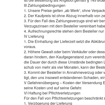
Ist die Bestellung als Angebot gemäß § 145 BGB
III Zahlungsbedingungen
1. Unsere Preise gelten „ab Werk“, ohne Verpac
2. Der Kaufpreis ist ohne Abzug innerhalb von 
3. Für den Fall des Zahlungsverzugs sind wir ber
Verzugszinsen mit dem Besteller vereinbart hab
4. Aufrechnungsrechte stehen dem Besteller nur z
IV Lieferung
1. Die Einhaltung der Lieferzeit setzt die Abklä
voraus.
2. Höhere Gewalt oder beim Verkäufer oder dess
daran hindern, den Kaufgegenstand zum vereinbar
die Dauer der durch diese Umstände bedingten 
schub von mehr als vier Monaten, kann der Bestel
3. Kommt der Besteller in Annahmeverzug oder ver
tigt, den uns insoweit entstandenen Schaden, ei
V Gefahrenübergang – Kosten der Versendung Es g
seine Kosten und auf seine Gefahr.
VI Haftung bei Pflichtverletzungen
Für den Fall von Pflichtverletzungen beschränkt 
1. Verzögerung der Lieferung